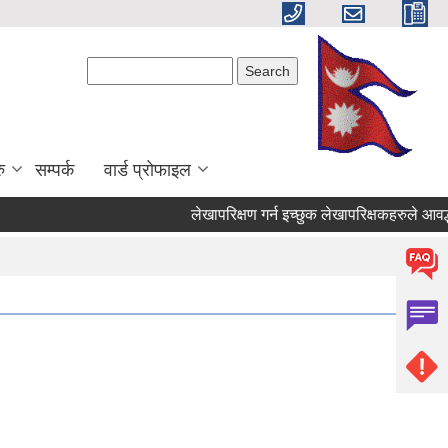
Search form
Search
ु
सम्पर्क
वार्ड प्रोफाइल
लेखापरिक्षण गर्न इच्छुक लेखापरिक्षकहरुले आवद्धता