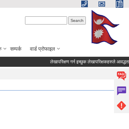
Search form
Search
ु
सम्पर्क
वार्ड प्रोफाइल
लेखापरिक्षण गर्न इच्छुक लेखापरिक्षकहरुले आवद्धताको ल